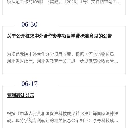
级认定工作的通知》（冀教后〔2026〕1号）文件精神与工作
部署，本着科学规范、公平公正、严谨有序的原则，学院学
生公寓等级认定工作委员会，结合学院学生公寓硬件设施、
日常管理、环境卫生、安全保
06-30
关于公开征求中外合作办学项目学费标准意见的公告
为规范我院中外合作办学项目收费，根据《河北省物价局、
河北省财政厅、河北省教育厅关于进一步规范高校收费管理
的通知》（冀价行费〔2008〕42号）、《河北省教育厅等五
部门进一步加强和规范教育收费管理的通知》（冀教财）
[2021]17号）、河北省
06-17
专利转让公示
根据《中华人民共和国促进科技成果转化法》等国家法律法
规，现将学院专利转让的相关信息公示如下：序号科技成果
名称专利号专利类型专利权人发明人受让方转化方式1一种土