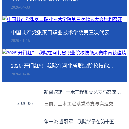
2026-04-03
中国共产党张家口职业技术学院第三次代表大会胜利召开
2026-01-15
2026“开门红”！我院在河北省职业院校技能大赛中再获佳绩
2026-01-06
22
新闻速递 | 土木工程系党总支与高速交警张家口大队党支部联合举办交通安全进校园专题宣讲活动
2026-06
日前，土木工程系党总支与高速交警张家口大队党支部联合举办交通安全进校园专题宣讲活动，200余名学生到场参加。此次活动有效提升了学生的交通安全意识和自我防护能力，进一步夯实了平安校园建设基础。活动中，高速交警张家口大队副大队长刘连华立足大学生
19
争一流 当冠军｜我院学子在第十五届“挑战杯”河北省大学生创业计划竞赛斩获佳绩