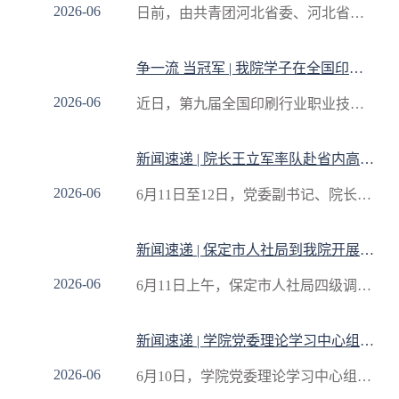
2026-06
日前，由共青团河北省委、河北省教育厅、河北省人力资源和社会保障厅等单位联合主办，河北地质大学、共青团石家庄市委共同承办的第十五届 “挑战杯” 河北省大学生创业计划竞赛圆满落幕。我院参赛团队在大赛中奋勇争先，共斩获省级一等奖1项、二等奖6项、
18
争一流 当冠军 | 我院学子在全国印刷行业职业技能大赛中再创佳绩
2026-06
近日，第九届全国印刷行业职业技能大赛（河北赛区）在石家庄圆满落幕。我院信息工程与艺术设计学院选派的学生团队沉着应战、奋勇拼搏，在平版制版员学生组赛项中分别斩获一等奖、三等奖及优胜奖各1项，以过硬的专业技能和昂扬的竞技风采再创赛事佳绩。本次大
16
新闻速递 | 院长王立军率队赴省内高职院校学习考察
2026-06
6月11日至12日，党委副书记、院长王立军率考察组，赴河北交通职业技术学院、石家庄信息工程职业学院、石家庄邮电职业技术学院三所省内标杆高职院校，开展专题学习考察。此次学习考察精准对标省内优质高职院校办学治校先进经验，为我院补齐发展短板、夯实
12
新闻速递 | 保定市人社局到我院开展交流合作
2026-06
6月11日上午，保定市人社局四级调研员孟照胜一行到我院开展交流合作，并举行了“高校毕业生联络站”授牌仪式。“高校毕业生联络站”的设立为深化政校联动，拓宽跨区域就业渠道，推动人才供需精准对接，助力我院毕业生高质量充分就业提供了强有力支持。活动
11
新闻速递 | 学院党委理论学习中心组召开2026年第6次专题学习会议
2026-06
6月10日，学院党委理论学习中心组召开2026年第6次专题学习会议，集中学习习近平经济思想有关重要内容及《习近平关于树立和践行正确政绩观论述摘编》核心内容，引导全体中心组成员准确把握未来产业发展方向，严守统计工作纪律，持续树牢和践行正确政绩