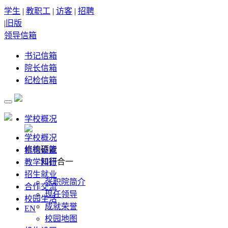
学生
|
教职工
|
访客
|
招聘
|
旧版
领导信箱
书记信箱
院长信箱
纪检信箱
学校概况
学校概况
修德砺能
机构设置
知行合一
教学科研
招生就业
张职院简介
合作交流
现任领导
校园生活
成就荣誉
EN
校园地图