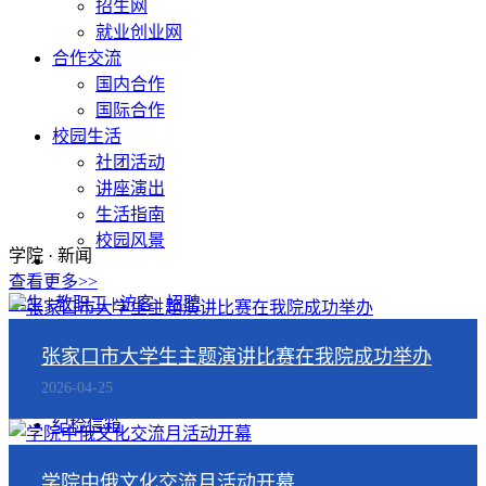
招生网
就业创业网
合作交流
国内合作
国际合作
校园生活
社团活动
讲座演出
生活指南
校园风景
学院 · 新闻
查看更多>>
学生
|
教职工
|
访客
|
招聘
领导信箱
张家口市大学生主题演讲比赛在我院成功举办
书记信箱
2026-04-25
院长信箱
纪检信箱
|
旧版
学院中俄文化交流月活动开幕