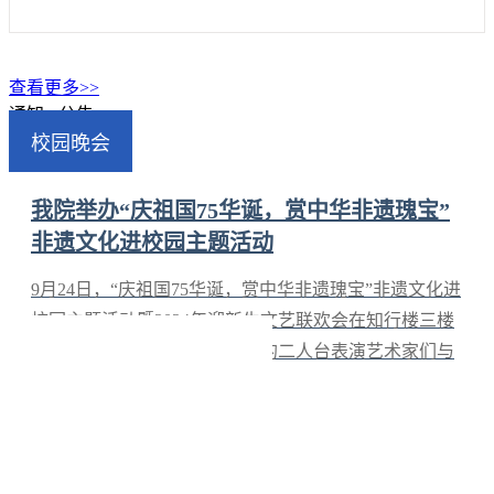
包名称供应商名称供应商地址中标（成交）金额（元）（可
填写下浮率、折扣率或费率）张家口职业技术学院数字经济
产业学院建设-1
查看更多>>
通知 · 公告
查看更多>>
校园晚会
校园看点
我院举办“庆祖国75华诞，赏中华非遗瑰宝”
非遗文化进校园主题活动
9月24日，“庆祖国75华诞，赏中华非遗瑰宝”非遗文化进
校园主题活动暨2024年迎新生文艺联欢会在知行楼三楼
报告厅举行。来自我市康保县的二人台表演艺术家们与
我院师生齐聚一堂，用精彩演出宣传普及国家级非物质
文化遗产康保二人台，展现我院青年师生
为把创新教育贯穿教育活动全过程，加强拔尖创新人才自主培养，培育新质生产力发展新动能，我院成功举办张家口职业技术学院“青创杯”第四届创意创新创业大赛暨中国国际大学生创新大赛校赛。大赛围绕70周年校庆，在创新、创业两个赛道基础上增设了创意赛道，
校园比赛