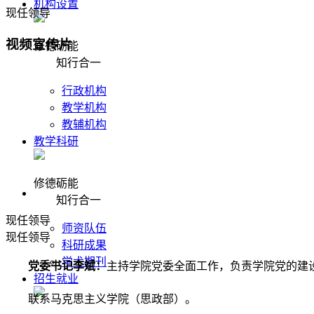
机构设置
现任领导
视频宣传片
修德砺能
知行合一
行政机构
教学机构
教辅机构
教学科研
修德砺能
知行合一
现任领导
师资队伍
现任领导
科研成果
学术期刊
党委书记李斌：
主持学院党委全面工作，负责学院党的建
招生就业
联系马克思主义学院（思政部）。