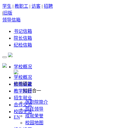
学生
|
教职工
|
访客
|
招聘
|
旧版
领导信箱
书记信箱
院长信箱
纪检信箱
学校概况
学校概况
修德砺能
机构设置
知行合一
教学科研
招生就业
张职院简介
合作交流
现任领导
校园生活
成就荣誉
EN
校园地图