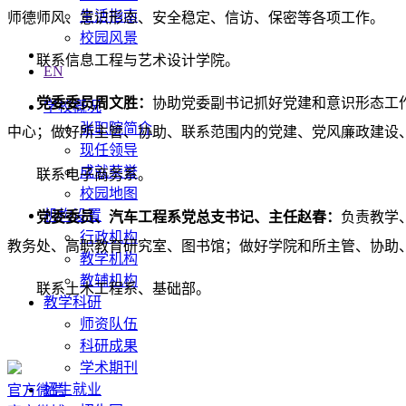
生活指南
师德师风、意识形态、安全稳定、信访、保密等各项工作
。
校园风景
联系信息工程与艺术设计学院。
EN
党委委员周文胜：
协助党委副书记抓好党建和意识形态工
学校概况
张职院简介
中心
；
做好所主管、协助、联系范围内的党建、党风廉政建设
现任领导
成就荣誉
联系电子商务系。
校园地图
机构设置
党委委员、汽车工程系党总支书记、主任赵春：
负责教学
行政机构
教务处、高职教育研究室、图书馆；
做好学院和所主管、协助
教学机构
教辅机构
联系土木工程系、基础部。
教学科研
师资队伍
科研成果
学术期刊
招生就业
官方微信