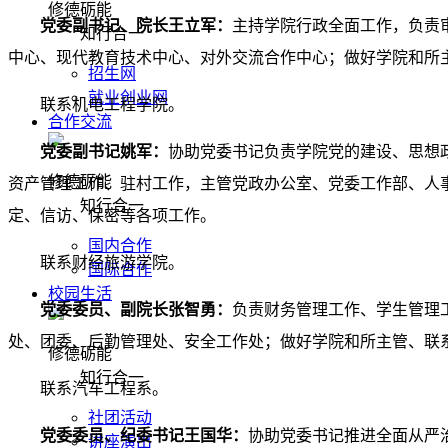
修德砺能
党委副书记、院长王立军：
主持学院行政全面工作，负责
知行合一
中心、现代教育技术中心、对外交流合作中心；
做好学院和所
招生网
就业创业网
联系机电工程学院。
合作交流
党委副书记姚军：
协助党委书记负责学院党的建设、思想
修德砺能
资产管理工作、驻村工作
，主管
党政办公室、
党委工作部、人
知行合一
定、信访、保密等各项工作
。
国内合作
联系财经旅游学院。
国际合作
校园生活
党委委员、副院长张智勇：
负责财务管理工作、学生管理
处、团委、后勤管理处、安全工作处；
做好学院和所主管、联
修德砺能
知行合一
联系汽车工程系。
社团活动
党委委员、纪委书记王国华：
协助党委书记推进全面从严
讲座演出