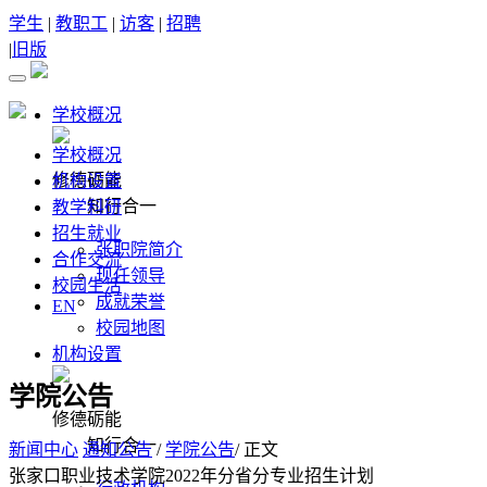
学生
|
教职工
|
访客
|
招聘
|
旧版
学校概况
学校概况
修德砺能
机构设置
知行合一
教学科研
招生就业
张职院简介
合作交流
现任领导
校园生活
成就荣誉
EN
校园地图
机构设置
学院公告
修德砺能
知行合一
新闻中心
通知公告
/
学院公告
/ 正文
张家口职业技术学院2022年分省分专业招生计划