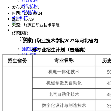
行政机构
教学机构
发布人：admin5
教辅机构
时间：2022-06-24
教学科研
点击：
15729
来源：张家口职业技术学院
修德砺能
知行合一
张家口职业技术学院
2022
年河北省内
师资队伍
分专业招生计划（普通类）
科研成果
学术期刊
招生就业
修德砺能
知行合一
招生网
就业创业网
合作交流